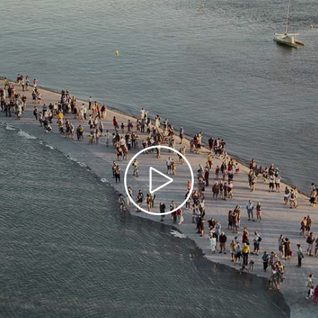
Prier dans la ville
Avent dans la ville
Carême dans la ville
ThéoDom
Théobule