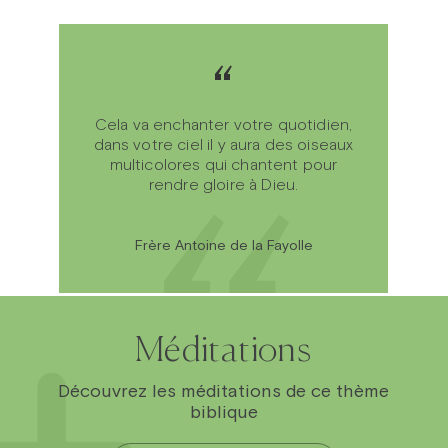
“
“
Cela va enchanter votre quotidien,
dans votre ciel il y aura des oiseaux
multicolores qui chantent pour
rendre gloire à Dieu.
Frère Antoine de la Fayolle
Méditations
Découvrez les méditations de ce thème
biblique