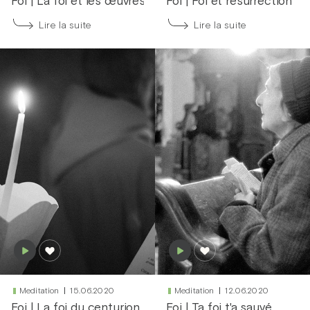
Foi
|
La foi et les œuvres
Foi
|
Foi et résurrection
Lire la suite
Lire la suite
Meditation
15.06.2020
Meditation
12.06.2020
Foi
|
La foi du centurion
Foi
|
Ta foi t'a sauvé