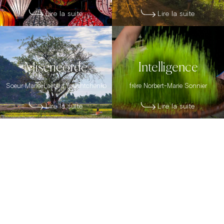
Lire la suite
Lire la suite
Miséricorde
Intelligence
Soeur Marie-Laetitia Youchtchenko
frère Norbert-Marie Sonnier
Lire la suite
Lire la suite