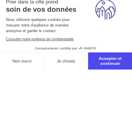
Prier dans la ville prend
soin de vos données
Nous utilisons quelques cookies pour
mesurer notre d'audience de manière
anonyme et garder le contact.
Consulter notre politique de confidentialité
Consentements certifiés par
Accepter et
Non merci
Je choisis
continuer
Axeptio consent
Plateforme de Gestion du Consentement : Personnalisez vo
Notre plateforme vous permet d'adapter et de gérer vos para
Inscription au
parcours biblique