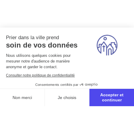
Prier dans la ville prend
soin de vos données
Nous utilisons quelques cookies pour
mesurer notre d'audience de manière
anonyme et garder le contact.
Consulter notre politique de confidentialité
Consentements certifiés par
Accepter et
Non merci
Je choisis
continuer
Axeptio consent
Plateforme de Gestion du Consentement : Personnalisez vo
Notre plateforme vous permet d'adapter et de gérer vos para