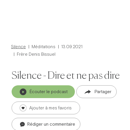
Silence
Méditations
13.09.2021
Frère Denis Bissuel
Silence - Dire et ne pas dire
Prier dans la ville
Avent dans la ville
Écouter le podcast
Partager
Carême dans la ville
ThéoDom
Théobule
Ajouter à mes favoris
Rédiger un commentaire