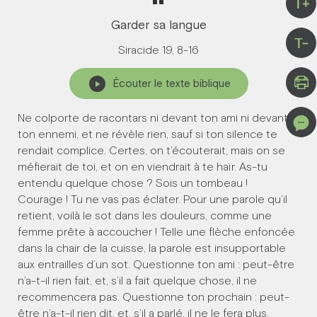
“
T+
Garder sa langue
T-
Siracide 19, 8-16
Écouter le texte biblique
Ne colporte de racontars ni devant ton ami ni devant
ton ennemi, et ne révèle rien, sauf si ton silence te
rendait complice. Certes, on t’écouterait, mais on se
méfierait de toi, et on en viendrait à te haïr. As-tu
entendu quelque chose ? Sois un tombeau !
Courage ! Tu ne vas pas éclater. Pour une parole qu’il
retient, voilà le sot dans les douleurs, comme une
femme prête à accoucher ! Telle une flèche enfoncée
dans la chair de la cuisse, la parole est insupportable
aux entrailles d’un sot. Questionne ton ami : peut-être
n’a-t-il rien fait, et, s’il a fait quelque chose, il ne
recommencera pas. Questionne ton prochain : peut-
être n’a-t-il rien dit, et, s’il a parlé, il ne le fera plus.