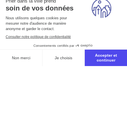
Prier dans la ville prend
soin de vos données
Nous utilisons quelques cookies pour
mesurer notre d'audience de manière
anonyme et garder le contact.
Consulter notre politique de confidentialité
Consentements certifiés par
Accepter et
Non merci
Je choisis
continuer
Axeptio consent
Plateforme de Gestion du Consentement : Personnalisez vo
Notre plateforme vous permet d'adapter et de gérer vos para
Inscription au
parcours biblique