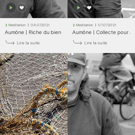
Meditation
09.07.2021
Meditation
07.07.2021
Aumône
|
Riche du bien qu’on fait
Aumône
|
Collecte pour J
Lire la suite
Lire la suite