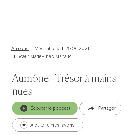
Aumône
Méditations
25.06.2021
Sœur Marie-Théo Manaud
Aumône - Trésor à mains
nues
Prier dans la ville
Avent dans la ville
Carême dans la ville
ThéoDom
Théobule
Écouter le podcast
Partager
Ajouter à mes favoris