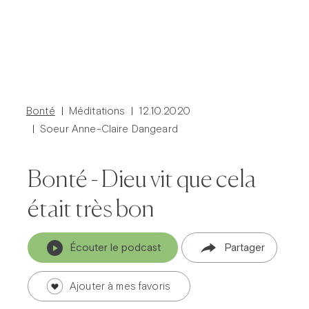
Bonté
Méditations
12.10.2020
Soeur Anne-Claire Dangeard
Bonté - Dieu vit que cela
était très bon
Prier dans la ville
Avent dans la ville
Carême dans la ville
ThéoDom
Théobule
Écouter le podcast
Partager
Ajouter à mes favoris