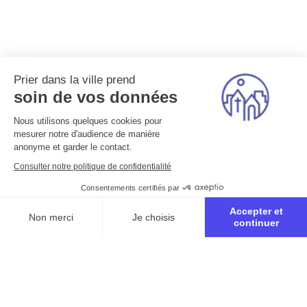
Prier dans la ville prend
soin de vos données
Nous utilisons quelques cookies pour
mesurer notre d'audience de manière
anonyme et garder le contact.
Consulter notre politique de confidentialité
Consentements certifiés par
Accepter et
Non merci
Je choisis
continuer
Axeptio consent
Plateforme de Gestion du Consentement : Personnalisez vo
Notre plateforme vous permet d'adapter et de gérer vos para
Inscription au
parcours biblique