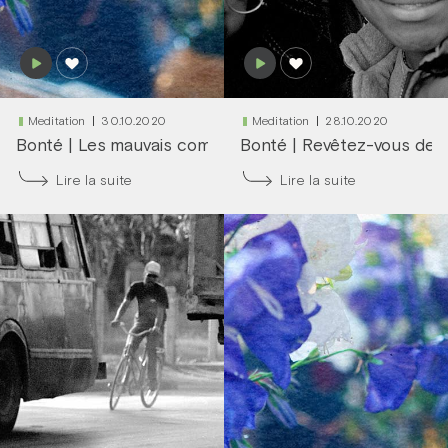
Meditation
30.10.2020
Meditation
28.10.2020
Bonté
|
Les mauvais comme les bons
Bonté
|
Revêtez-vous de 
Lire la suite
Lire la suite