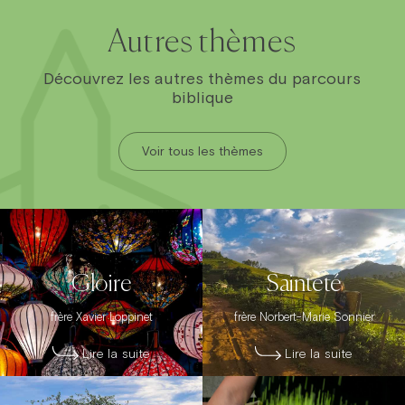
Autres thèmes
Découvrez les autres thèmes du parcours
biblique
Voir tous les thèmes
Gloire
Sainteté
frère Xavier Loppinet
frère Norbert-Marie Sonnier
Lire la suite
Lire la suite