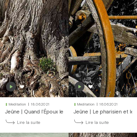
Meditation
18.06.2021
Meditation
16.06.2021
Jeûne
|
Quand l’Époux leur sera enlevé
Jeûne
|
Le pharisien et le 
Lire la suite
Lire la suite