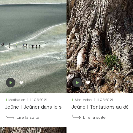
Meditation
14.06.2021
Meditation
11.06.2021
Jeûne
|
Jeûner dans le secret
Jeûne
|
Tentations au dés
Lire la suite
Lire la suite