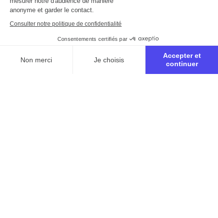
mesurer notre d'audience de manière
anonyme et garder le contact.
Consulter notre politique de confidentialité
Consentements certifiés par
Accepter et
Non merci
Je choisis
continuer
Axeptio consent
Plateforme de Gestion du Consentement : Personnalisez vo
Notre plateforme vous permet d'adapter et de gérer vos para
Inscription au
parcours biblique