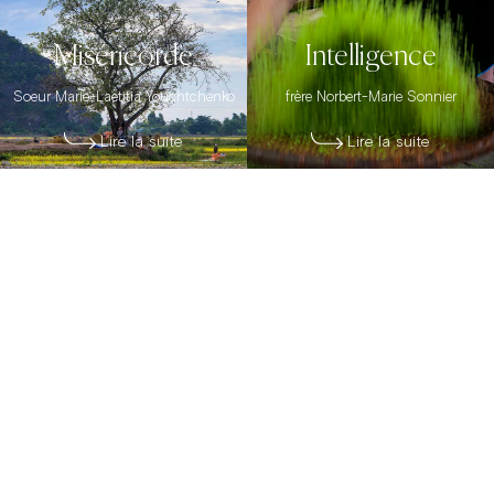
Miséricorde
Intelligence
Soeur Marie-Laetitia Youchtchenko
frère Norbert-Marie Sonnier
Lire la suite
Lire la suite