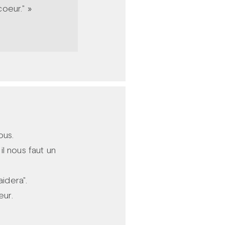
coeur." »
ous.
l nous faut un
idera".
eur.