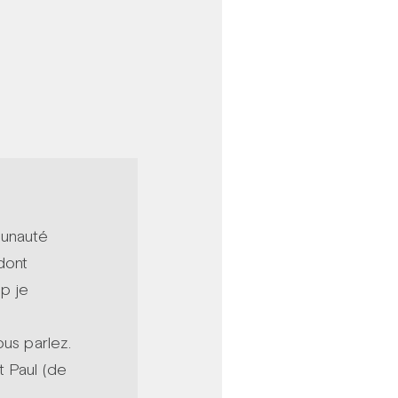
munauté
 dont
p je
ous parlez.
t Paul (de