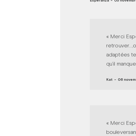
Esperanza
-
05 novembre
« Merci Espe
retrouver...,
adaptées tel
qu'il manque
Kat
-
06 novemb
« Merci Esp
bouleversant