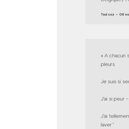
Tad coz
-
06 no
« A chacun s
pleurs.
Je suis si s
J'ai si peur
J'ai telleme
laver."