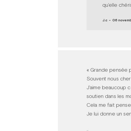
qu'elle chéri
J.c
-
06 novembr
« Grande pensée p
Souvent nous cherc
J'aime beaucoup ce
soutien dans les m
Cela me fait penser
Je lui donne un sen