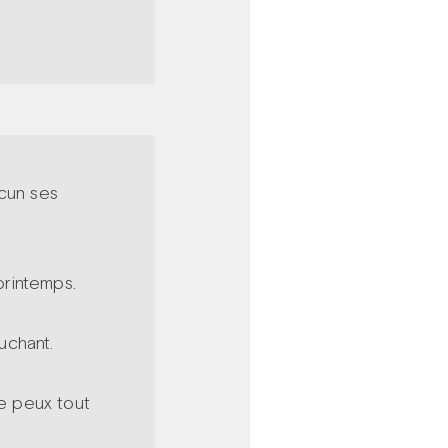
acun ses
printemps.
ouchant.
Je peux tout