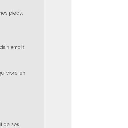
 mes pieds.
udain emplit
 qui vibre en
il de ses