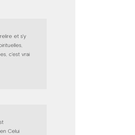
lire et s'y
irituelles,
s, c'est vrai
st
 en Celui