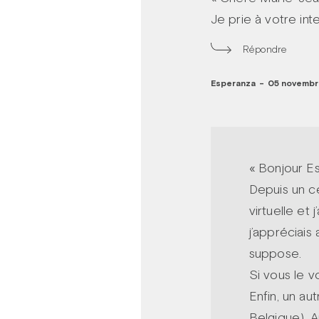
Je prie à votre in
Répondre
Esperanza
-
05 novembre
« Bonjour E
Depuis un c
virtuelle et 
j’appréciai
suppose.
Si vous le v
Enfin, un au
Belgique). A