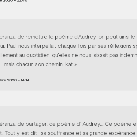
 2020 - 22:46
ranza de remettre le poème d'Audrey, on peut ainsi le re
oui, Paul nous interpellait chaque fois par ses réflexions sp
lement au quotidien, qu'elles ne nous laissait pas indemne
... mais chacun son chemin...kat »
re 2020 - 14:14
éranza de partager, ce poème d' Audrey.....Ce poème e
....Tout y est dit : sa souffrance et sa grande espérance