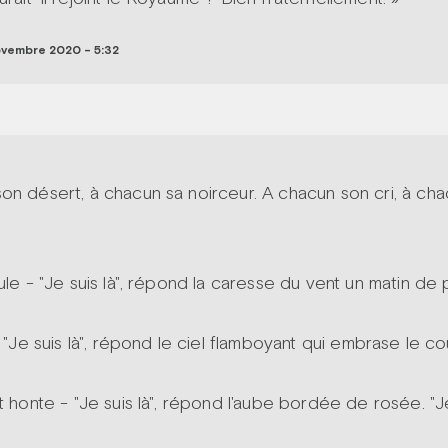
vembre 2020 - 5:32
on désert, à chacun sa noirceur. A chacun son cri, à ch
eule - "Je suis là", répond la caresse du vent un matin de 
 - "Je suis là", répond le ciel flamboyant qui embrase le c
nt honte - "Je suis là", répond l'aube bordée de rosée. "