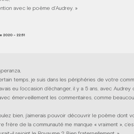
tention avec le poème d'Audrey. »
 2020 - 22:51
speranza,
ertain temps, je suis dans les périphéries de votre com
j’avais eu l’occasion d’échanger, il y a 5 ans, avec Audrey
s avec émerveillement les commentaires, comme beaucou
oulez bien, j’aimerais pouvoir découvrir le poème dont v
tre frère de la communauté me manque « vraiment », c’es
urait-il rejoint le Royaume ? Bien fraternellement. »