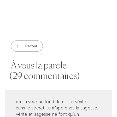
Retour
À vous la parole
(29 commentaires)
Prier dans la ville
Avent dans la ville
Carême dans la ville
ThéoDom
Théobule
« « Tu veux au fond de moi la vérité ;
dans le secret, tu m'apprends la sagesse.
Vérité et sagesse ne font qu’un..