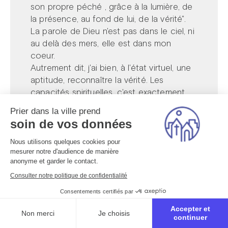
son propre péché , grâce à la lumière, de
la présence, au fond de lui, de la vérité".
La parole de Dieu n'est pas dans le ciel, ni
au delà des mers, elle est dans mon
coeur.
Autrement dit, j'ai bien, à l'état virtuel, une
aptitude, reconnaître la vérité. Les
capacités spirituelles, c'est exactement
comme les aptitudes physiques : en tant
Prier dans la ville prend
qu'être humain, et sauf maladie, j'ai bien
soin de vos données
une aptitude à apprendre à vivre dans la
vérité (idem pour la justice et l'amour),
Nous utilisons quelques cookies pour
mesurer notre d'audience de manière
comme l'enfant a une aptitude à
anonyme et garder le contact.
apprendre à marcher, parler, être propre..
Consulter notre politique de confidentialité
Certes, soumise à diverses influences, je
peux me tromper (aux deux sens du
Consentements certifiés par
terme), mais au bout du compte, la vérité
Accepter et
Non merci
Je choisis
finit par resurgir . Jésus l'a dit : "tout ce qui
continuer
était caché sera dévoilé". Il vaut mieux