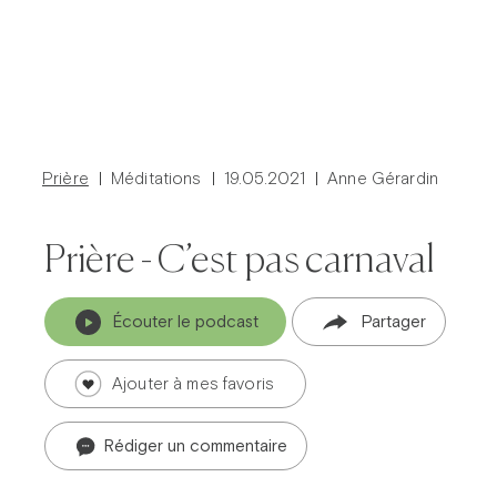
Prière
Méditations
19.05.2021
Anne Gérardin
Prière - C’est pas carnaval
Écouter le podcast
Partager
Prier dans la ville
Avent dans la ville
Carême dans la ville
ThéoDom
Ajouter à mes favoris
Théobule
Rédiger un commentaire