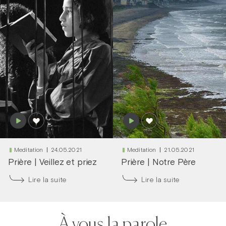
Meditation
24.05.2021
Meditation
21.05.2021
Prière
|
Veillez et priez
Prière
|
Notre Père
Lire la suite
Lire la suite
À vous la parole